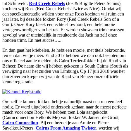
uit Schinveld,
Red Creek Rebels
(Jos & Brigitte Peters-Schins),
kochten wij Ross (Red Creek Rebels Twice as Nice). Omdat wij
een speelkameraadje wilden voor onze Ross kochten wij ruim een
jaar later, bij dezelfde fokker, Rory (Red Creek Rebels Son of a
Gun). Onze Rory bleek een echte showhond; een hele mooie
vertegenwoordiger van het ras. Er werden show- en trimcursussen
gevolgd wat er uiteindelijk in resulteerde dat Jack nu zelf onze
honden trimt. En met succes…..
En dan gaat het kriebelen. Je hebt een mooie, met titels bekroonde,
reu en dan wil je meer. Eind 2017 hebben we dan ook besloten om
ons officieel aan te melden als Cairn Terrier-fokker bij de Raad van
Beheer. De naam die wij hebben gekozen is South Cairns (South als
verwijzing naar het zuiden van Limburg). Op 17 juli 2018 was het
dan zover en kregen wij van de Raad van Beheer onze officiële
kennelregistratie.
Om zelf te kunnen fokken heb je natuurlijk naast een reu een teef
nodig. Er werd uitgebreid onderzoek gedaan naar de meest perfecte
match voor onze Rory. We hebben toen Lola aangekocht
(Cairnconnection Hello its Me) van fokker W. Jansen-de Groot,
Cairn Connection
. Bij een bezoekje aan Annie en Pierre
Savelkoul-Peters,
Cairns From Amazing Twister
, werden wij